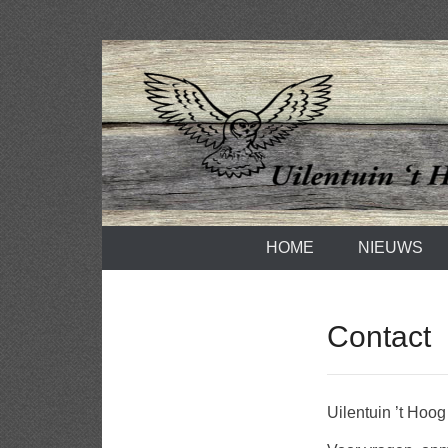
Spring
naar
inhoud
Uilentuin he
HOME
NIEUWS
Contact
Uilentuin ’t Hoog