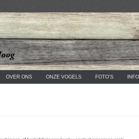
t Hoog
OVER ONS
ONZE VOGELS
FOTO’S
INF