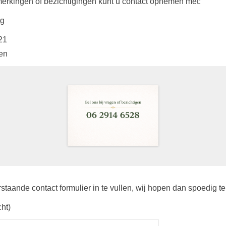
erkingen of bezichtigingen kunt u contact opnemen met:
rg
21
en
staande contact formulier in te vullen, wij hopen dan spoedig te
ht)