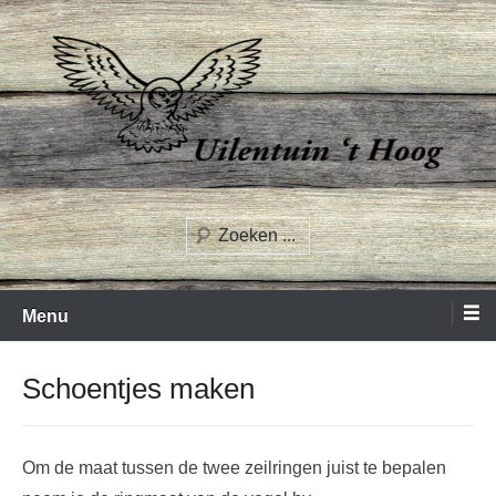
Spring
naar
inhoud
Uilentuin het Hoog
Zoeken
Menu
Schoentjes maken
Om de maat tussen de twee zeilringen juist te bepalen