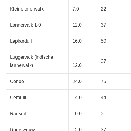
Kleine torenvalk
7.0
22
Lannervalk 1-0
12.0
37
Laplanduil
16.0
50
Luggervalk (indische
37
lannervalk)
12.0
Oehoe
24.0
75
Oeraluil
14.0
44
Ransuil
10.0
31
Rode wouw
12.0
37