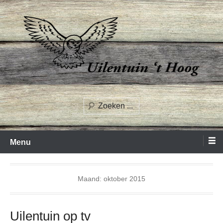
Spring
naar
inhoud
Uilentuin het Hoog
Zoeken
Menu
Maand:
oktober 2015
Uilentuin op tv