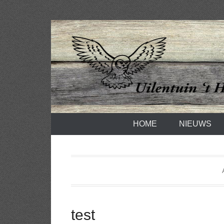
Spring
naar
inhoud
Uilentuin he
HOME
NIEUWS
test