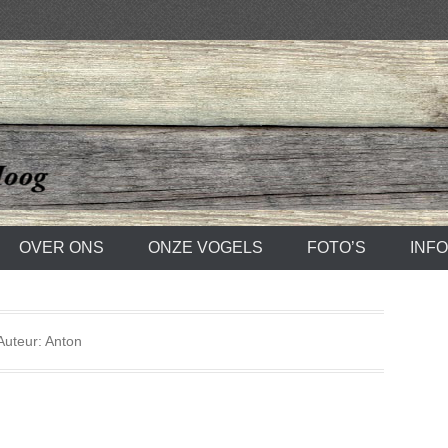
t Hoog
OVER ONS
ONZE VOGELS
FOTO’S
INF
Auteur:
Anton