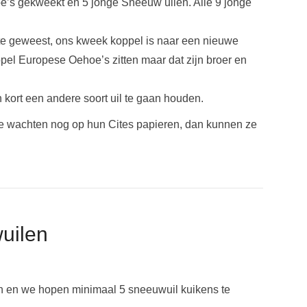
e’s gekweekt en 5 jonge Sneeuw uilen. Alle 9 jonge
te geweest, ons kweek koppel is naar een nieuwe
el Europese Oehoe’s zitten maar dat zijn broer en
 kort een andere soort uil te gaan houden.
e wachten nog op hun Cites papieren, dan kunnen ze
uilen
en en we hopen minimaal 5 sneeuwuil kuikens te