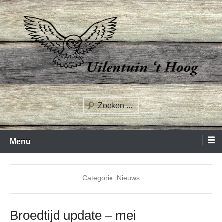
Spring
naar
inhoud
Uilentuin het Hoog
Zoeken
Menu
Categorie:
Nieuws
Broedtijd update – mei